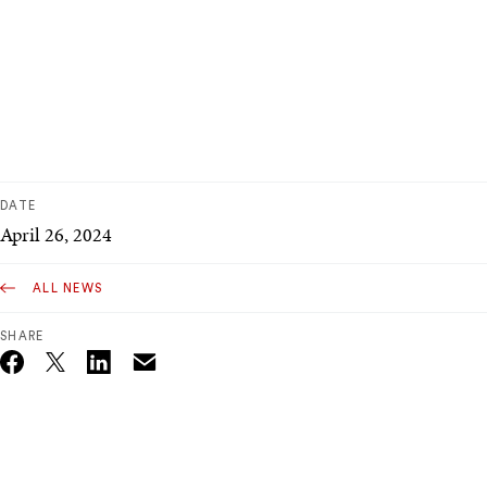
DATE
April 26, 2024
ALL NEWS
SHARE
Email
Twitter_X
Facebook
Linkedin